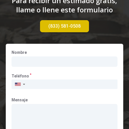
Para recibir un estimado gratis,
llame o llene este formulario
(833) 581-0508
Nombre
*
Teléfono
▼
Mensaje